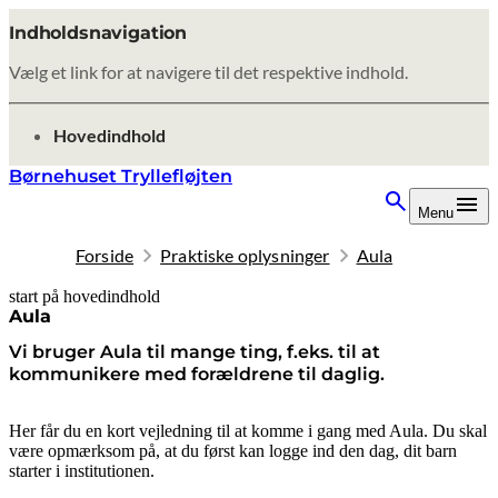
Indholdsnavigation
Vælg et link for at navigere til det respektive indhold.
gå til
Hovedindhold
Børnehuset Tryllefløjten
Menu
Forside
Praktiske oplysninger
Aula
start på hovedindhold
senest opdateret 8. oktober 2025
Aula
Vi bruger Aula til mange ting, f.eks. til at
kommunikere med forældrene til daglig.
Her får du en kort vejledning til at komme i gang med Aula. Du skal
være opmærksom på, at du først kan logge ind den dag, dit barn
starter i institutionen.