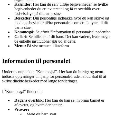
Kalender:
Her kan du selv tilføje begivenheder, se hvilke
begivenheder du er inviteret til og få et overblik over
fødselsdage på dit barns stue.
Beskeder:
Din personlige indbakke hvor du kan skrive og
modtage beskeder til/fra personalet, som er tilknyttet til dit
barns stue.
Komme/gå:
Se afsnit "Information til personalet" nedenfor.
Galleri:
Se billeder af dit barn. Det kan variere, hvor meget
de enkelte institutioner gør ud af dette.
Menu:
Få vist menuen i listeform.
Information til personalet
Under menupunktet "Komme/gå". Her kan du hurtigt og nemt
indtaste oplysninger til hjælp for personalet, uden at du skal til at
skrive direkte beskeder med lange forklaringer.
I "Komme/gå" finder du:
Dagens overblik:
Her kan du kan se, hvornår barnet er
afleveret, og hvem der henter.
Fravær:
Meld dit barn sygt