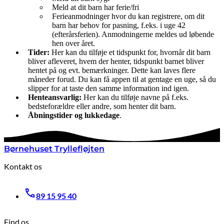
Meld at dit barn har ferie/fri
Ferieanmodninger hvor du kan registrere, om dit
barn har behov for pasning, f.eks. i uge 42
(efterårsferien). Anmodningerne meldes ud løbende
hen over året.
Tider:
Her kan du tilføje et tidspunkt for, hvornår dit barn
bliver afleveret, hvem der henter, tidspunkt barnet bliver
hentet på og evt. bemærkninger. Dette kan laves flere
måneder forud. Du kan få appen til at gentage en uge, så du
slipper for at taste den samme information ind igen.
Henteansvarlig:
Her kan du tilføje navne på f.eks.
bedsteforældre eller andre, som henter dit barn.
Åbningstider og lukkedage
.
Børnehuset Tryllefløjten
Kontakt os
89 15 95 40
Find os