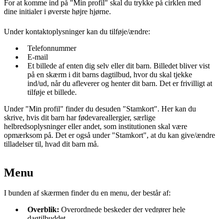
For at komme ind på "Min profil" skal du trykke på cirklen med
dine initialer i øverste højre hjørne.
Under kontaktoplysninger kan du tilføje/ændre:
Telefonnummer
E-mail
Et billede af enten dig selv eller dit barn. Billedet bliver vist
på en skærm i dit barns dagtilbud, hvor du skal tjekke
ind/ud, når du afleverer og henter dit barn. Det er frivilligt at
tilføje et billede.
Under "Min profil" finder du desuden "Stamkort". Her kan du
skrive, hvis dit barn har fødevareallergier, særlige
helbredsoplysninger eller andet, som institutionen skal være
opmærksom på. Det er også under "Stamkort", at du kan give/ændre
tilladelser til, hvad dit barn må.
Menu
I bunden af skærmen finder du en menu, der består af:
Overblik:
Overordnede beskeder der vedrører hele
dagtilbuddet.